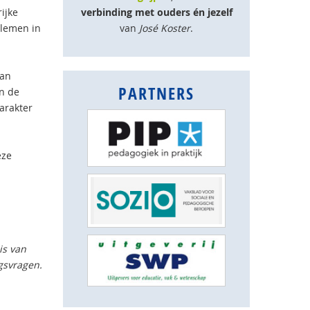
ijke
verbinding met ouders én jezelf
lemen in
van
José Koster
.
kan
PARTNERS
In de
arakter
eze
is van
gsvragen.