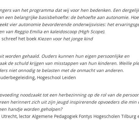
vangers van het programma dat wij voor hen bedenken. Een dergelij
an een belangrijke basisbehoefte: de behoefte aan autonomie. Ho
kt vier autonomie bevorderende onderwijsvisies: het ervaringsge
n van Reggio Emilia en kaleidoscoop (High Scope).
 schreef het boek
Kiezen voor het jonge kind
uit worden gehaald. Ouders kunnen hun eigen persoonlijke en
k de schuld krijgen van misstappen van hun kinderen. Weille ple
ders niet onnodig te belasten met de onmacht van anderen.
 Ouderbegeleiding, Hogeschool Leiden
pvoeding noodzaakt tot een herbezinning op de rol van de persoon
een herinnert zich uit zijn jeugd inspirerende opvoeders die min 
l een handje worden geholpen?
it Utrecht, lector Algemene Pedagogiek Fontys Hogescholen Tilburg 