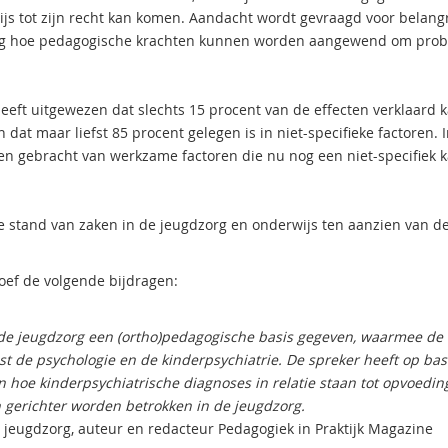
js tot zijn recht kan komen. Aandacht wordt gevraagd voor belangr
aag hoe pedagogische krachten kunnen worden aangewend om prob
eft uitgewezen dat slechts 15 procent van de effecten verklaard 
at maar liefst 85 procent gelegen is in niet-specifieke factoren. 
en gebracht van werkzame factoren die nu nog een niet-specifiek k
e stand van zaken in de jeugdzorg en onderwijs ten aanzien van d
oef de volgende bijdragen:
n de jeugdzorg een (ortho)pedagogische basis gegeven, waarmee de
t de psychologie en de kinderpsychiatrie. De spreker heeft op bas
n hoe kinderpsychiatrische diagnoses in relatie staan tot opvoedin
 gerichter worden betrokken in de jeugdzorg.
 jeugdzorg, auteur en redacteur Pedagogiek in Praktijk Magazine