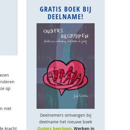
GRATIS BOEK BIJ
DEELNAME!
iezen
kinderen
sie op
n niet
Deelnemers ontvangen bij
deelname het nieuwe boek
de kracht
Ouders begrijpen
,
Werken in