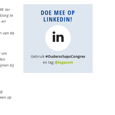
W. ter
DOE MEE OP
dzorg te
LINKEDIN!
n en
n van de
t om
Gebruik
#OuderschapsCongres
den
en tag
@logacom
ijnen bij
g.
uwen op