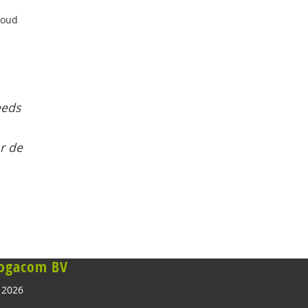
boud
eeds
r de
ogacom BV
 2026