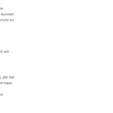
ke
e kunnen
richt en
it om
, die het
of meer
en