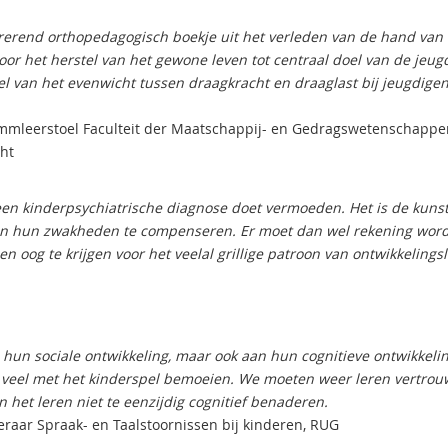
pirerend orthopedagogisch boekje uit het verleden van de hand van 
oor het herstel van het gewone leven tot centraal doel van de jeug
tel van het evenwicht tussen draagkracht en draaglast bij jeugdige
tammleerstoel Faculteit der Maatschappij- en Gedragswetenschappe
cht
 een kinderpsychiatrische diagnose doet vermoeden. Het is de kuns
van hun zwakheden te compenseren. Er moet dan wel rekening wor
oog te krijgen voor het veelal grillige patroon van ontwikkelingsl
n hun sociale ontwikkeling, maar ook aan hun cognitieve ontwikkelin
te veel met het kinderspel bemoeien. We moeten weer leren vertro
 het leren niet te eenzijdig cognitief benaderen.
eraar Spraak- en Taalstoornissen bij kinderen, RUG