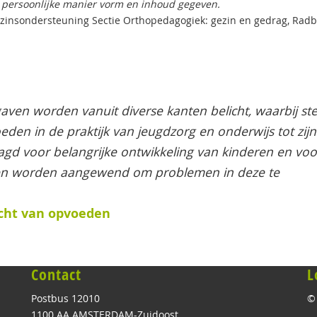
 persoonlijke manier vorm en inhoud gegeven.
 gezinsondersteuning Sectie Orthopedagogiek: gezin en gedrag, Rad
ven worden vanuit diverse kanten belicht, waarbij st
en in de praktijk van jeugdzorg en onderwijs tot zijn
gd voor belangrijke ontwikkeling van kinderen en voo
en worden aangewend om problemen in deze te
cht van opvoeden
Contact
L
Postbus 12010
©
1100 AA AMSTERDAM-Zuidoost