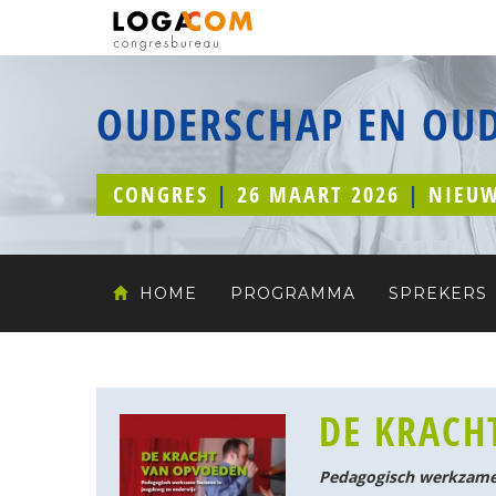
OUDERSCHAP EN OUD
CONGRES
|
26 MAART 2026
|
NIEUW
HOME
PROGRAMMA
SPREKERS
DE KRACH
Pedagogisch werkzame 